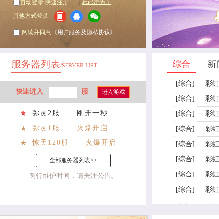
忘记密码？
自动登录
快速注册
其他方式登录:
阅读并同意
《用户服务及隐私协议》
服务器列表
综合
新
/SERVER LIST
[综合]
彩虹
快速进入
服
进入游戏
[综合]
彩虹
弥灵2服
刚开一秒
[综合]
彩虹
弥灵1服
火爆开启
服
[综合]
彩虹
惊天120服
火爆开启
服
[综合]
彩虹
服
[综合]
彩虹
全部服务器列表>>
服
[综合]
彩虹
例行维护时间：请关注公告。
服
[综合]
彩虹
服
[新闻]
彩虹